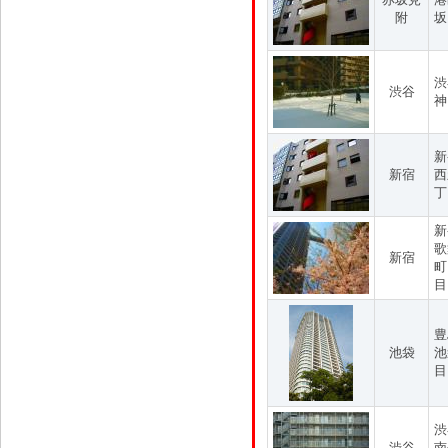
附
坂
渋
渋谷
神
新
新宿
西
丁
新
歌
新宿
町
目
豊
池袋
池
目
渋
渋谷
南