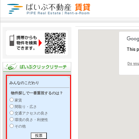
This 
Do you
みんなのこだわり
物件探しで一番重視するのは？
家賃
間取り・広さ
交通アクセスの良さ
環境の良さ・利便性
その他