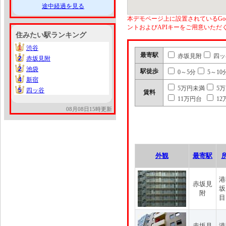
途中経過を見る
本デモページ上に設置されているGoo
ントおよびAPIキーをご用意いた
住みたい駅ランキング
1
渋谷
1
最寄駅
赤坂見附
四ッ
2
赤坂見附
2
2
池袋
2
駅徒歩
0～5分
5～10
4
新宿
4
5万円未満
5
5
四ッ谷
5
賃料
11万円台
12
08月08日15時更新
外観
最寄駅
港
赤坂見
坂
附
目
赤坂見
港