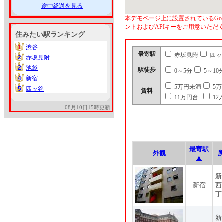
途中経過を見る
本デモページ上に設置されているGoo
ントおよびAPIキーをご用意いた
住みたい駅ランキング
1
渋谷
1
最寄駅
赤坂見附
四ッ
2
赤坂見附
2
2
池袋
2
駅徒歩
0～5分
5～10
4
新宿
4
5万円未満
5
5
四ッ谷
5
賃料
11万円台
12
08月10日15時更新
最寄駅
外観
▲
新
新宿
西
丁
新