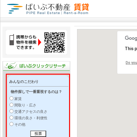
This 
Do you
みんなのこだわり
物件探しで一番重視するのは？
家賃
間取り・広さ
交通アクセスの良さ
環境の良さ・利便性
その他