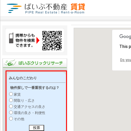
This 
Do you
みんなのこだわり
物件探しで一番重視するのは？
家賃
間取り・広さ
交通アクセスの良さ
環境の良さ・利便性
その他