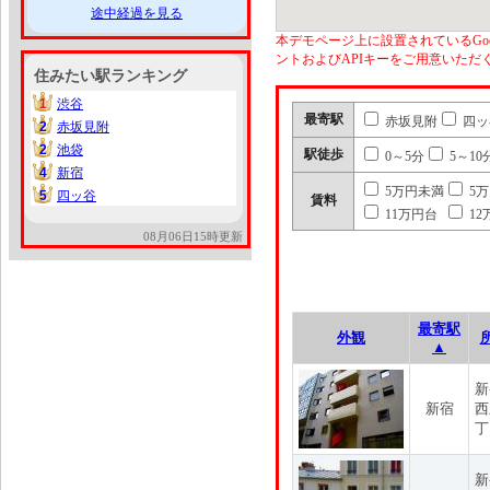
途中経過を見る
本デモページ上に設置されているGoo
ントおよびAPIキーをご用意いた
住みたい駅ランキング
1
渋谷
1
最寄駅
赤坂見附
四ッ
2
赤坂見附
2
2
池袋
2
駅徒歩
0～5分
5～10
4
新宿
4
5万円未満
5
5
四ッ谷
5
賃料
11万円台
12
08月06日15時更新
最寄駅
外観
▲
新
新宿
西
丁
新