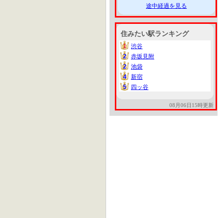
途中経過を見る
住みたい駅ランキング
1
渋谷
1
2
赤坂見附
2
2
池袋
2
4
新宿
4
5
四ッ谷
5
08月06日15時更新