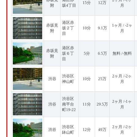
15分
12万
附
坂4丁目
月
港区赤
赤坂見
1ヶ月 / -2ヶ
坂２丁
10分
9.1万
附
月
目
港区赤
赤坂見
坂６丁
5分
6.5万
無料 /-無料
附
目
渋谷区
2ヶ月 /-2ヶ
渋谷
10分
25万
神山町
月
渋谷区
2ヶ月 /-1ヶ
渋谷
南平台
11分
29.5万
月
町19-22
渋谷区
2ヶ月 /-2ヶ
渋谷
12分
49万
鉢山町
月