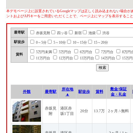
本デモページ上に設置されているGoogleマップは正しく読み込まれない場合があ
ントおよびAPIキーをご用意いただくことで、ページ上にマップを表示するこ
最寄駅
赤坂見附
四ッ谷
新宿
池袋
渋谷
駅徒歩
0～5分
5～10分
10～15分
15～20分
5万円未満
5万円台
6万円台
7万円台
8万円
賃料
11万円台
12万円台
13万円台
14万円台
15万
敷金/保証
所在地
外観
最寄駅
駅徒歩
賃料
▲
金・礼金
赤坂見
港区赤
20分
13.7万
2ヶ月 /-無料
附
坂1丁目
赤坂見
港区赤
2ヶ月 /-1ヶ