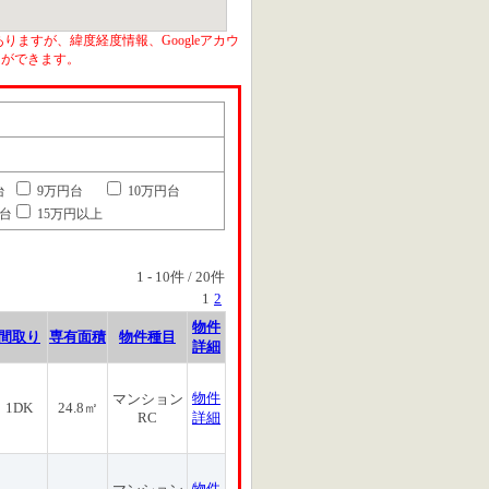
りますが、緯度経度情報、Googleアカウ
とができます。
台
9万円台
10万円台
円台
15万円以上
1
-
10
件 /
20
件
1
2
物件
間取り
専有面積
物件種目
詳細
物件
マンション
1DK
24.8㎡
RC
詳細
物件