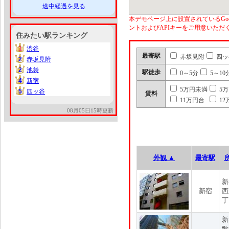
途中経過を見る
本デモページ上に設置されているGoo
ントおよびAPIキーをご用意いた
住みたい駅ランキング
1
渋谷
1
最寄駅
赤坂見附
四ッ
2
赤坂見附
2
2
池袋
2
駅徒歩
0～5分
5～10
4
新宿
4
5万円未満
5
5
四ッ谷
5
賃料
11万円台
12
08月05日15時更新
外観 ▲
最寄駅
新
新宿
西
丁
新
歌