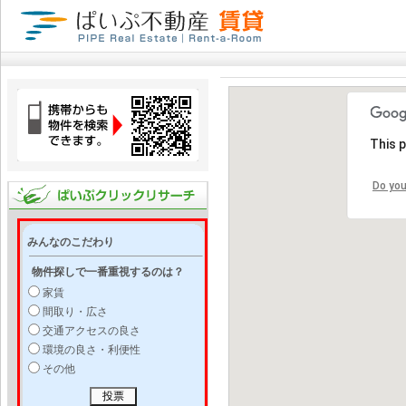
This 
Do you
みんなのこだわり
物件探しで一番重視するのは？
家賃
間取り・広さ
交通アクセスの良さ
環境の良さ・利便性
その他