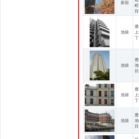
新宿
町
目
豊
池袋
上
丁
豊
池袋
池
目
豊
池袋
上
丁
豊
池袋
池
目