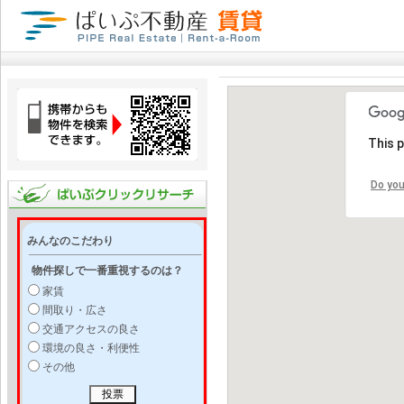
This 
Do you
みんなのこだわり
物件探しで一番重視するのは？
家賃
間取り・広さ
交通アクセスの良さ
環境の良さ・利便性
その他