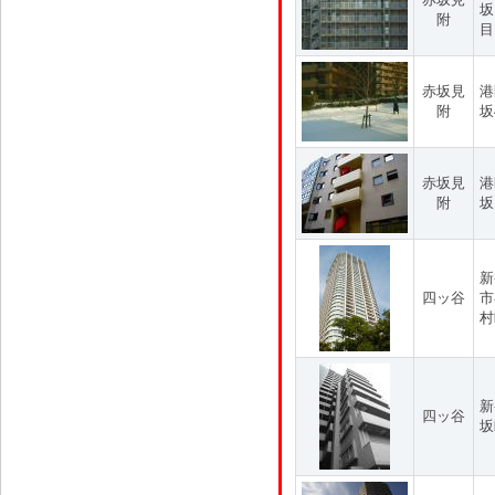
坂
附
目
赤坂見
港
附
坂
赤坂見
港
附
坂
新
四ッ谷
市
村
新
四ッ谷
坂