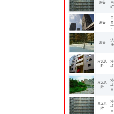
渋谷
南
町
目
渋谷
青
丁
渋
渋谷
神
赤坂見
港
附
坂
港
赤坂見
坂
附
目
港
赤坂見
坂
附
目