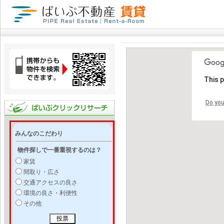
This 
Do you
みんなのこだわり
物件探しで一番重視するのは？
家賃
間取り・広さ
交通アクセスの良さ
環境の良さ・利便性
その他