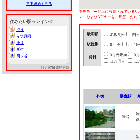
途中経過を見る
本デモページ上に設置されているGoo
ントおよびAPIキーをご用意いた
住みたい駅ランキング
1
渋谷
1
最寄駅
赤坂見附
四ッ
2
赤坂見附
2
2
池袋
2
駅徒歩
0～5分
5～10
4
新宿
4
5万円未満
5
5
四ッ谷
5
賃料
11万円台
12
08月07日15時更新
外観
最寄駅
渋
渋谷
鉢
渋