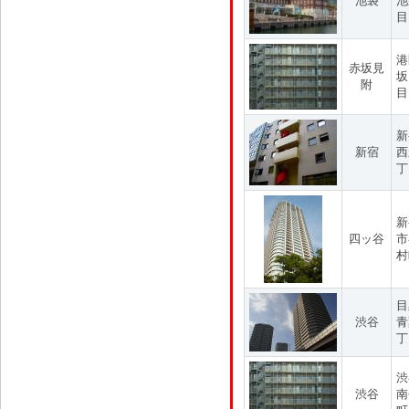
池袋
池
目
港
赤坂見
坂
附
目
新
新宿
西
丁
新
四ッ谷
市
村
目
渋谷
青
丁
渋
渋谷
南