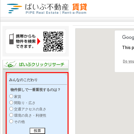
This 
Do you
みんなのこだわり
物件探しで一番重視するのは？
家賃
間取り・広さ
交通アクセスの良さ
環境の良さ・利便性
その他