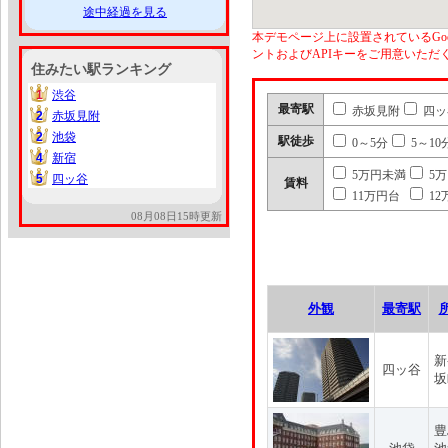
途中経過を見る
本デモページ上に設置されているGoo
ントおよびAPIキーをご用意いた
住みたい駅ランキング
1
渋谷
1
最寄駅
赤坂見附
四ッ
2
赤坂見附
2
2
池袋
2
駅徒歩
0～5分
5～10
4
新宿
4
5万円未満
5
5
四ッ谷
5
賃料
11万円台
12
08月08日15時更新
外観
最寄駅
新
四ッ谷
坂
豊