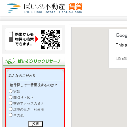
This 
Do you
みんなのこだわり
物件探しで一番重視するのは？
家賃
間取り・広さ
交通アクセスの良さ
環境の良さ・利便性
その他