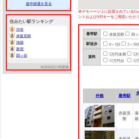
途中経過を見る
本デモページ上に設置されているGoo
ントおよびAPIキーをご用意いた
住みたい駅ランキング
1
渋谷
1
最寄駅
赤坂見附
四ッ
2
赤坂見附
2
2
池袋
2
駅徒歩
0～5分
5～10
4
新宿
4
5万円未満
5
5
四ッ谷
5
賃料
11万円台
12
08月06日15時更新
外観
最寄駅
赤坂見
港
附
坂
赤坂見
港