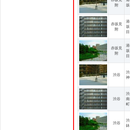
附
坂
港
赤坂見
坂
附
目
港
赤坂見
坂
附
目
渋
渋谷
神
渋
渋谷
南
町
渋
渋谷
鉢