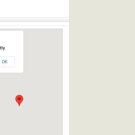
ly.
OK