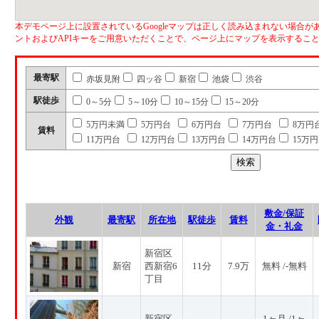
本デモページ上に設置されているGoogleマップは正しく読み込まれない場合があ
ントおよびAPIキーをご用意いただくことで、ページ上にマップを表示するこ
最寄駅
赤坂見附
四ッ谷
新宿
池袋
渋谷
駅徒歩
0～5分
5～10分
10～15分
15～20分
5万円未満
5万円台
6万円台
7万円台
8万円
賃料
11万円台
12万円台
13万円台
14万円台
15万
敷金/保証
外観
最寄駅
所在地
駅徒歩
賃料
金・礼金
新宿区
新宿
西新宿6
11分
7.9万
無料 /-無料
丁目
新宿区
1ヶ月 /1ヶ