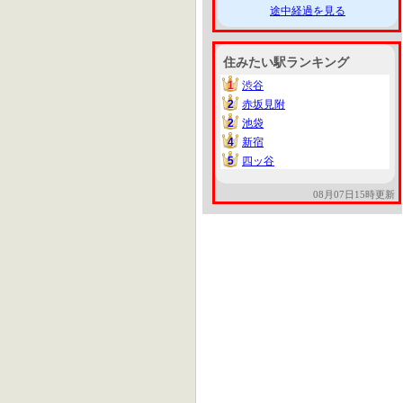
途中経過を見る
住みたい駅ランキング
1
渋谷
1
2
赤坂見附
2
2
池袋
2
4
新宿
4
5
四ッ谷
5
08月07日15時更新