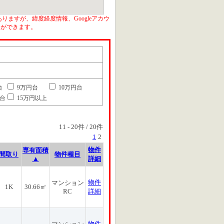
りますが、緯度経度情報、Googleアカウ
とができます。
台
9万円台
10万円台
円台
15万円以上
11
-
20
件 /
20
件
1
2
物件
専有面積
間取り
物件種目
▲
詳細
物件
マンション
1K
30.66㎡
RC
詳細
物件