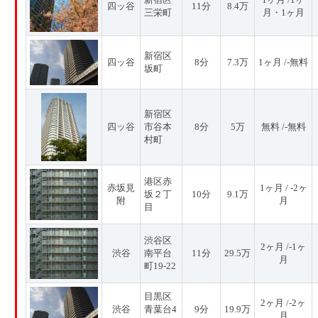
四ッ谷
11分
8.4万
三栄町
月・1ヶ月
新宿区
四ッ谷
8分
7.3万
1ヶ月 /-無料
坂町
新宿区
四ッ谷
市谷本
8分
5万
無料 /-無料
村町
港区赤
赤坂見
1ヶ月 / -2ヶ
坂２丁
10分
9.1万
附
月
目
渋谷区
2ヶ月 /-1ヶ
渋谷
南平台
11分
29.5万
月
町19-22
目黒区
2ヶ月 /-2ヶ
渋谷
青葉台4
9分
19.9万
月