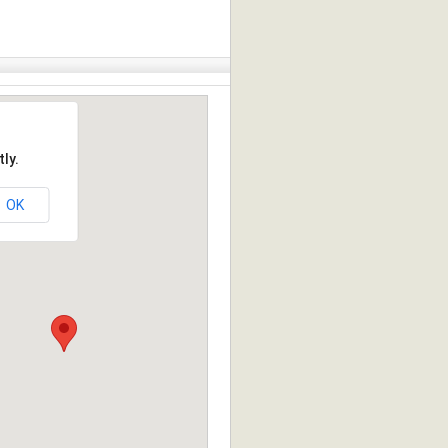
ly.
OK