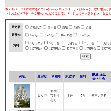
本デモページ上に設置されているGoogleマップは正しく読み込まれない場合があ
ントおよびAPIキーをご用意いただくことで、ページ上にマップを表示するこ
最寄駅
赤坂見附
四ッ谷
新宿
池袋
渋谷
駅徒歩
0～5分
5～10分
10～15分
15～20分
5万円未満
5万円台
6万円台
7万円台
8万円
賃料
11万円台
12万円台
13万円台
14万円台
15万
敷金/保証
外観
最寄駅
所在地
駅徒歩
賃料
金・礼金
新宿区
四ッ谷
市谷本
8分
5万
無料 /-無料
村町