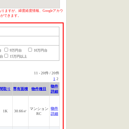
りますが、緯度経度情報、Googleアカウ
とができます。
台
9万円台
10万円台
円台
15万円以上
11
-
20
件 /
20
件
1
2
物件
間取り
専有面積
物件種目
詳細
物件
マンション
1K
30.66㎡
RC
詳細