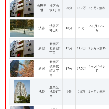
赤坂見
港区赤
20分
13.7万
2ヶ月 /-無料
附
坂1丁目
渋谷区
2ヶ月 /-2ヶ
渋谷
10分
25万
神山町
月
新宿区
新宿
西新宿7
17分
11.4万
2ヶ月 /-無料
丁目
新宿区
歌舞伎
1ヶ月 / -1ヶ
新宿
17分
17.5万
町２丁
月
目
豊島区
池袋
池袋1丁
6分
9.8万
2ヶ月 /-無料
目