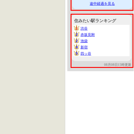
途中経過を見る
住みたい駅ランキング
1
渋谷
1
2
赤坂見附
2
2
池袋
2
4
新宿
4
5
四ッ谷
5
08月08日15時更新