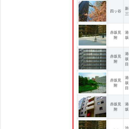
新
四ッ谷
三
赤坂見
港
附
坂
港
赤坂見
坂
附
目
港
赤坂見
坂
附
目
赤坂見
港
附
坂
渋