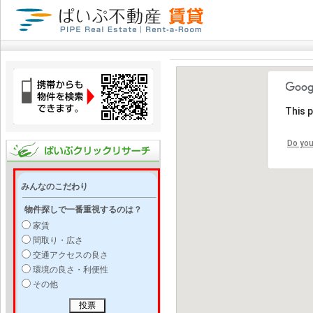
This 
Do you
みんなのこだわり
物件探しで一番重視するのは？
家賃
間取り・広さ
交通アクセスの良さ
環境の良さ・利便性
その他