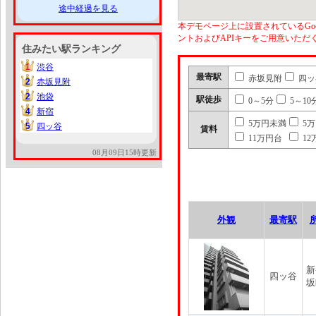
途中経過を見る
本デモページ上に設置されているGoo
ントおよびAPIキーをご用意いた
住みたい駅ランキング
1
渋谷
1
最寄駅
赤坂見附
四ッ
2
赤坂見附
2
2
池袋
2
駅徒歩
0～5分
5～10
4
新宿
4
5万円未満
5
5
四ッ谷
5
賃料
11万円台
12
08月09日15時更新
外観
最寄駅
新
四ッ谷
坂