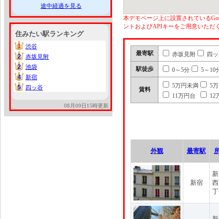
途中経過を見る
本デモページ上に設置されているGoo
ントおよびAPIキーをご用意いた
住みたい駅ランキング
1
渋谷
1
最寄駅
赤坂見附
四ッ
2
赤坂見附
2
2
池袋
2
駅徒歩
0～5分
5～10
4
新宿
4
5万円未満
5
5
四ッ谷
5
賃料
11万円台
12
08月09日15時更新
外観
最寄駅
新
新宿
西
丁
新