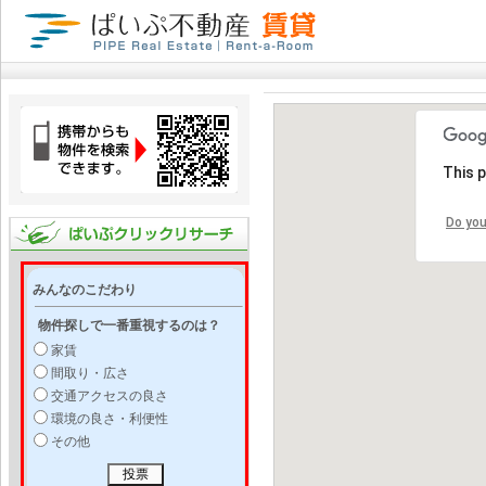
This 
Do you
みんなのこだわり
物件探しで一番重視するのは？
家賃
間取り・広さ
交通アクセスの良さ
環境の良さ・利便性
その他