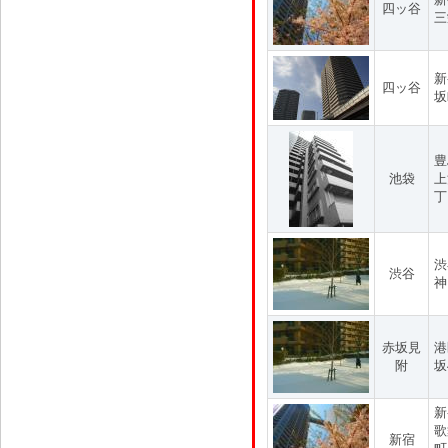
四ッ谷
三
新
四ッ谷
坂
豊
池袋
上
丁
渋
渋谷
神
赤坂見
港
附
坂
新
歌
新宿