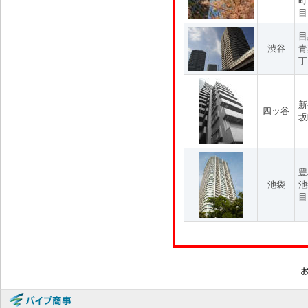
町
目
目
渋谷
青
丁
新
四ッ谷
坂
豊
池袋
池
目