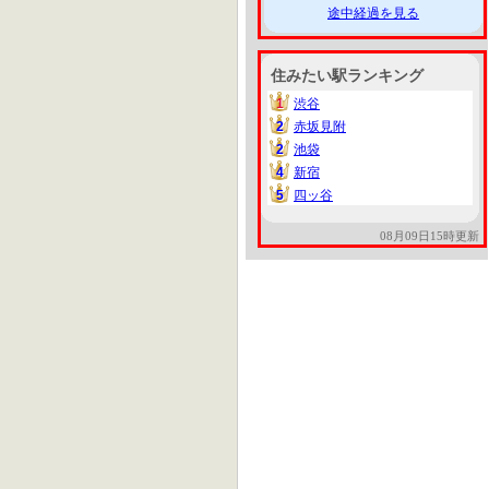
途中経過を見る
住みたい駅ランキング
1
渋谷
1
2
赤坂見附
2
2
池袋
2
4
新宿
4
5
四ッ谷
5
08月09日15時更新