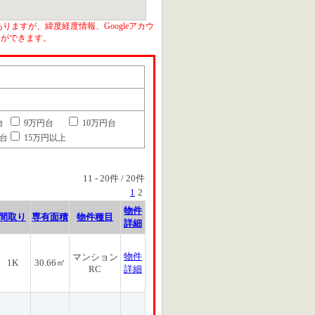
りますが、緯度経度情報、Googleアカウ
とができます。
台
9万円台
10万円台
円台
15万円以上
11
-
20
件 /
20
件
1
2
物件
間取り
専有面積
物件種目
詳細
物件
マンション
1K
30.66㎡
RC
詳細