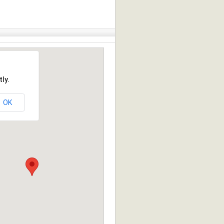
ly.
OK