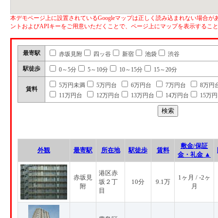
本デモページ上に設置されているGoogleマップは正しく読み込まれない場合があ
ントおよびAPIキーをご用意いただくことで、ページ上にマップを表示するこ
最寄駅
赤坂見附
四ッ谷
新宿
池袋
渋谷
駅徒歩
0～5分
5～10分
10～15分
15～20分
5万円未満
5万円台
6万円台
7万円台
8万円
賃料
11万円台
12万円台
13万円台
14万円台
15万
敷金/保証
外観
最寄駅
所在地
駅徒歩
賃料
金・礼金 ▲
港区赤
赤坂見
1ヶ月 / -2ヶ
坂２丁
10分
9.1万
附
月
目