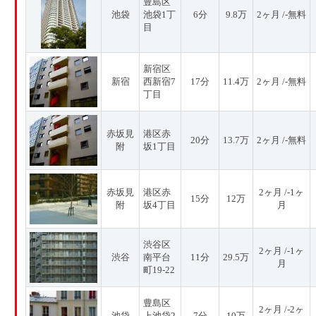
豊島区
池袋
池袋1丁
6分
9.8万
2ヶ月 /-無料
目
新宿区
新宿
西新宿7
17分
11.4万
2ヶ月 /-無料
丁目
赤坂見
港区赤
20分
13.7万
2ヶ月 /-無料
附
坂1丁目
赤坂見
港区赤
2ヶ月 /-1ヶ
15分
12万
附
坂4丁目
月
渋谷区
2ヶ月 /-1ヶ
渋谷
南平台
11分
29.5万
月
町19-22
豊島区
2ヶ月 /-2ヶ
池袋
上池袋2
7分
10万