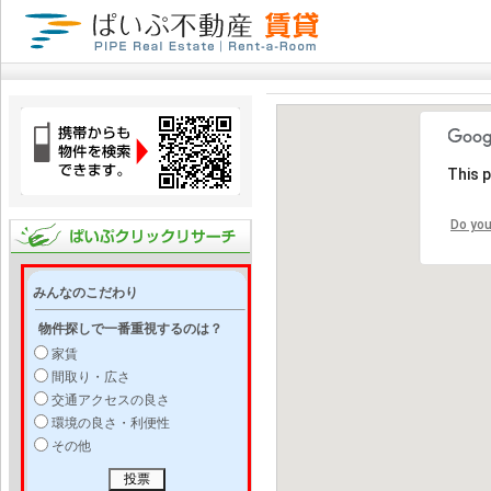
This 
Do you
みんなのこだわり
物件探しで一番重視するのは？
家賃
間取り・広さ
交通アクセスの良さ
環境の良さ・利便性
その他