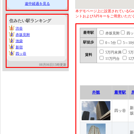
途中経過を見る
本デモページ上に設置されているGoo
ントおよびAPIキーをご用意いた
住みたい駅ランキング
1
渋谷
1
最寄駅
赤坂見附
四ッ
2
赤坂見附
2
2
池袋
2
駅徒歩
0～5分
5～10
4
新宿
4
5万円未満
5
5
四ッ谷
5
賃料
11万円台
12
08月06日15時更新
外観
最寄駅
新
四ッ谷
坂
新