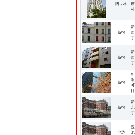
四ッ谷
市
村
新
新宿
西
丁
新
新宿
西
丁
新
歌
新宿
町
目
新
新宿
北
丁
豊
池袋
池