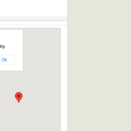
ly.
OK