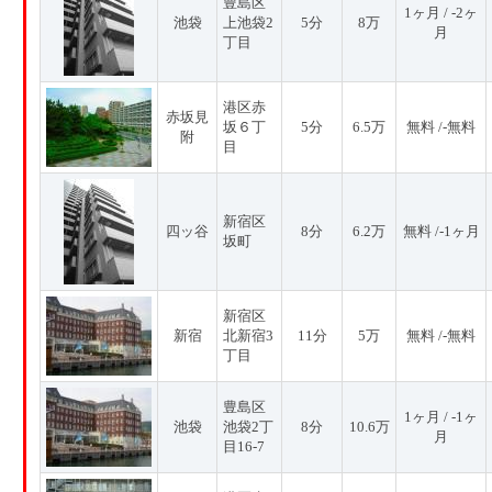
豊島区
1ヶ月 / -2ヶ
池袋
上池袋2
5分
8万
月
丁目
港区赤
赤坂見
坂６丁
5分
6.5万
無料 /-無料
附
目
新宿区
四ッ谷
8分
6.2万
無料 /-1ヶ月
坂町
新宿区
新宿
北新宿3
11分
5万
無料 /-無料
丁目
豊島区
1ヶ月 / -1ヶ
池袋
池袋2丁
8分
10.6万
月
目16-7