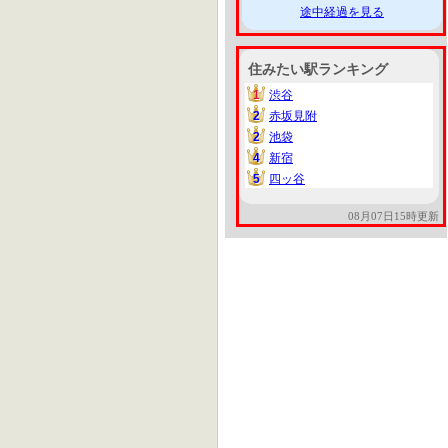
途中経過を見る
住みたい駅ランキング
1
渋谷
1
2
赤坂見附
2
2
池袋
2
4
新宿
4
5
四ッ谷
5
08月07日15時更新