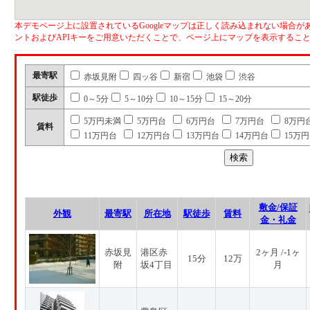
本デモページ上に設置されているGoogleマップは正しく読み込まれない場合があ
ントおよびAPIキーをご用意いただくことで、ページ上にマップを表示するこ
最寄駅
赤坂見附
四ッ谷
新宿
池袋
渋谷
駅徒歩
0～5分
5～10分
10～15分
15～20分
5万円未満
5万円台
6万円台
7万円台
8万円
賃料
11万円台
12万円台
13万円台
14万円台
15万
敷金/保証
外観
最寄駅
所在地
駅徒歩
賃料
金・礼金
赤坂見
港区赤
2ヶ月 /-1ヶ
15分
12万
附
坂4丁目
月