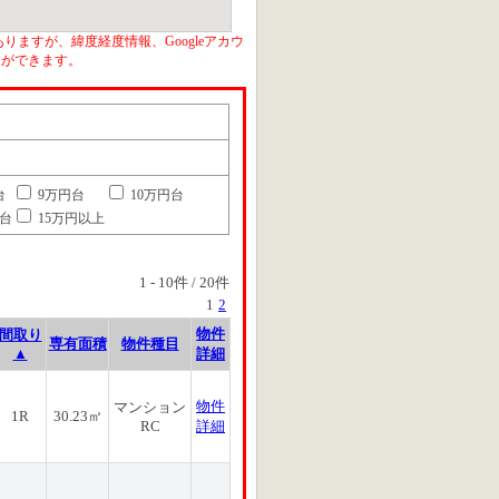
りますが、緯度経度情報、Googleアカウ
とができます。
台
9万円台
10万円台
円台
15万円以上
1
-
10
件 /
20
件
1
2
物件
間取り
専有面積
物件種目
▲
詳細
物件
マンション
1R
30.23㎡
RC
詳細