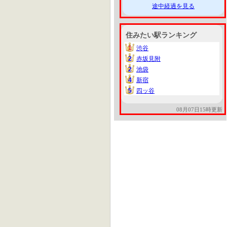
途中経過を見る
住みたい駅ランキング
1
渋谷
1
2
赤坂見附
2
2
池袋
2
4
新宿
4
5
四ッ谷
5
08月07日15時更新