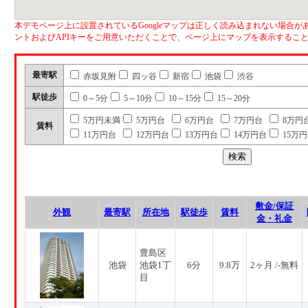
本デモページ上に設置されているGoogleマップは正しく読み込まれない場合があ
ントおよびAPIキーをご用意いただくことで、ページ上にマップを表示するこ
最寄駅
赤坂見附
四ッ谷
新宿
池袋
渋谷
駅徒歩
0～5分
5～10分
10～15分
15～20分
5万円未満
5万円台
6万円台
7万円台
8万円
賃料
11万円台
12万円台
13万円台
14万円台
15万
敷金/保証
外観
最寄駅
所在地
駅徒歩
賃料
金・礼金
豊島区
池袋
池袋1丁
6分
9.8万
2ヶ月 /-無料
目