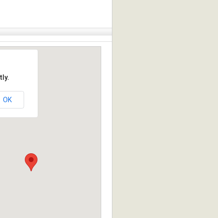
ly.
OK