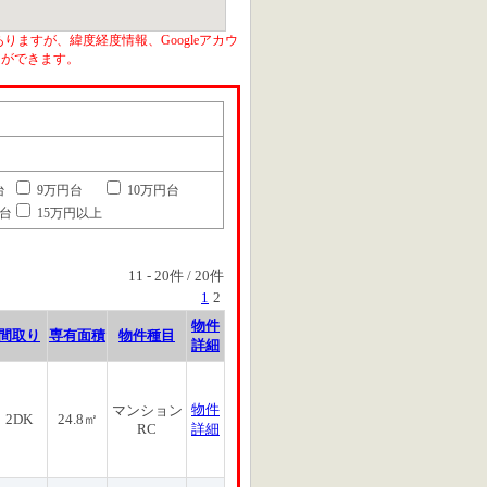
りますが、緯度経度情報、Googleアカウ
とができます。
台
9万円台
10万円台
円台
15万円以上
11
-
20
件 /
20
件
1
2
物件
間取り
専有面積
物件種目
詳細
物件
マンション
2DK
24.8㎡
RC
詳細