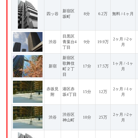
新宿区
四ッ谷
8分
6.2万
無料 /-1ヶ月
坂町
目黒区
2ヶ月 /-2ヶ
渋谷
青葉台4
9分
19.9万
月
丁目
新宿区
歌舞伎
1ヶ月 / -1ヶ
新宿
17分
17.5万
町２丁
月
目
赤坂見
港区赤
2ヶ月 /-1ヶ
15分
12万
附
坂4丁目
月
渋谷区
2ヶ月 /-2ヶ
渋谷
10分
25万
神山町
月