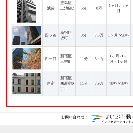
豊島区
1ヶ月 / -2ヶ
池袋
上池袋2
5分
8万
月
丁目
新宿区
四ッ谷
8分
7.3万
1ヶ月 /-無料
坂町
新宿区
1ヶ月 /1ヶ
四ッ谷
11分
8.4万
三栄町
月・1ヶ月
新宿区
新宿
西新宿6
11分
7.9万
無料 /-無料
丁目