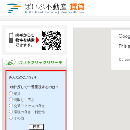
This 
Do you
みんなのこだわり
物件探しで一番重視するのは？
家賃
間取り・広さ
交通アクセスの良さ
環境の良さ・利便性
その他