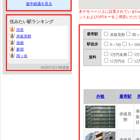
途中経過を見る
本デモページ上に設置されているGoo
ントおよびAPIキーをご用意いた
住みたい駅ランキング
1
渋谷
1
最寄駅
赤坂見附
四ッ
2
赤坂見附
2
2
池袋
2
駅徒歩
0～5分
5～10
4
新宿
4
5万円未満
5
5
四ッ谷
5
賃料
11万円台
12
08月07日15時更新
外観
最寄駅
港
赤坂見
坂
附
目
赤坂見
港