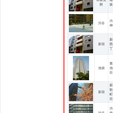
附
坂
渋
渋谷
神
新
新宿
西
丁
豊
池袋
池
目
新
歌
新宿
町
目
渋
渋谷
南