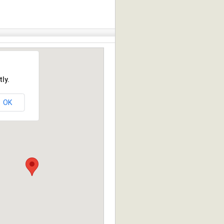
ly.
OK