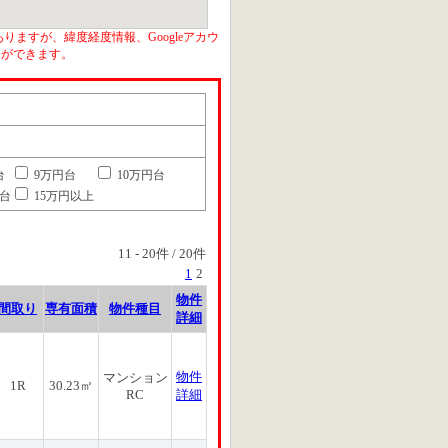
りますが、緯度経度情報、Googleアカウ
とができます。
台
9万円台
10万円台
円台
15万円以上
11
-
20
件 /
20
件
1
2
物件
間取り
専有面積
物件種目
詳細
物件
マンション
1R
30.23㎡
RC
詳細