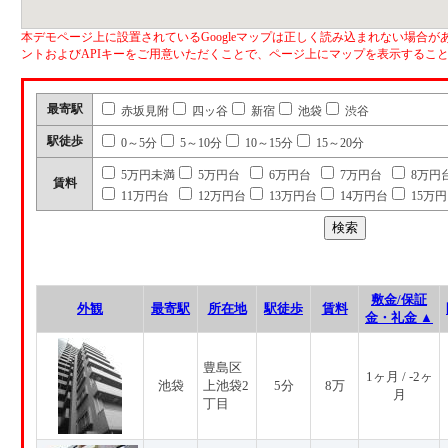
本デモページ上に設置されているGoogleマップは正しく読み込まれない場合があ
ントおよびAPIキーをご用意いただくことで、ページ上にマップを表示するこ
最寄駅
赤坂見附
四ッ谷
新宿
池袋
渋谷
駅徒歩
0～5分
5～10分
10～15分
15～20分
5万円未満
5万円台
6万円台
7万円台
8万円
賃料
11万円台
12万円台
13万円台
14万円台
15万
敷金/保証
外観
最寄駅
所在地
駅徒歩
賃料
金・礼金 ▲
豊島区
1ヶ月 / -2ヶ
池袋
上池袋2
5分
8万
月
丁目