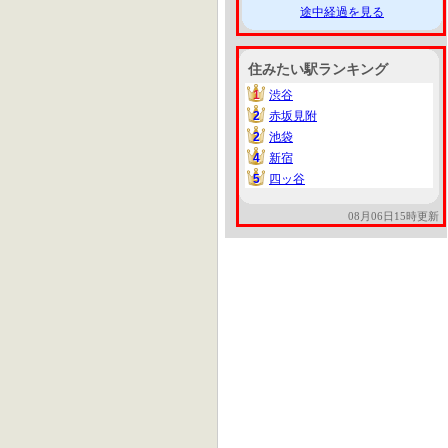
途中経過を見る
住みたい駅ランキング
1
渋谷
1
2
赤坂見附
2
2
池袋
2
4
新宿
4
5
四ッ谷
5
08月06日15時更新