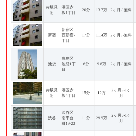
赤坂見
港区赤
20分
13.7万
2ヶ月 /-無料
附
坂1丁目
新宿区
新宿
西新宿7
17分
11.4万
2ヶ月 /-無料
丁目
豊島区
池袋
池袋1丁
6分
9.8万
2ヶ月 /-無料
目
赤坂見
港区赤
2ヶ月 /-1ヶ
15分
12万
附
坂4丁目
月
渋谷区
2ヶ月 /-1ヶ
渋谷
南平台
11分
29.5万
月
町19-22