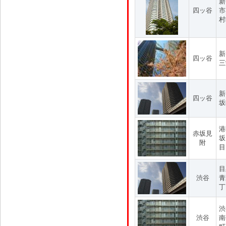
新
四ッ谷
市
村
新
四ッ谷
三
新
四ッ谷
坂
港
赤坂見
坂
附
目
目
渋谷
青
丁
渋
渋谷
南