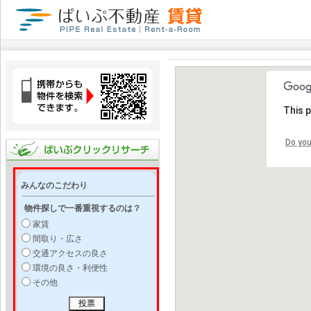
This 
Do you
みんなのこだわり
物件探しで一番重視するのは？
家賃
間取り・広さ
交通アクセスの良さ
環境の良さ・利便性
その他