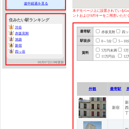
途中経過を見る
本デモページ上に設置されているGoo
ントおよびAPIキーをご用意いた
住みたい駅ランキング
1
渋谷
1
最寄駅
赤坂見附
四ッ
2
赤坂見附
2
2
池袋
2
駅徒歩
0～5分
5～10
4
新宿
4
5万円未満
5
5
四ッ谷
5
賃料
11万円台
12
08月07日15時更新
外観
最寄駅
新
新宿
西
丁