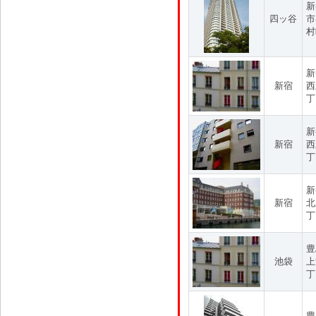
新
四ッ谷
市
村
新
新宿
西
丁
新
新宿
西
丁
新
新宿
北
丁
豊
池袋
上
丁
豊