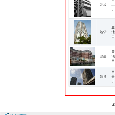
池袋
上
丁
豊
池袋
池
目
豊
池袋
池
目
目
渋谷
青
丁