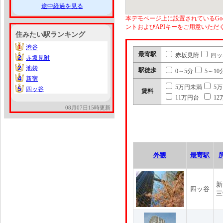
途中経過を見る
本デモページ上に設置されているGoo
ントおよびAPIキーをご用意いた
住みたい駅ランキング
1
渋谷
1
最寄駅
赤坂見附
四ッ
2
赤坂見附
2
2
池袋
2
駅徒歩
0～5分
5～10
4
新宿
4
5万円未満
5
5
四ッ谷
5
賃料
11万円台
12
08月07日15時更新
外観
最寄駅
新
四ッ谷
三