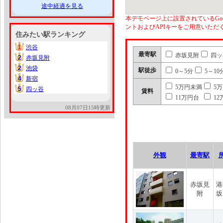
途中経過を見る
本デモページ上に設置されているGoo
ントおよびAPIキーをご用意いた
住みたい駅ランキング
1
渋谷
1
最寄駅
赤坂見附
四ッ
2
赤坂見附
2
2
池袋
2
駅徒歩
0～5分
5～10
4
新宿
4
5万円未満
5
5
四ッ谷
5
賃料
11万円台
12
08月07日15時更新
外観
最寄駅
赤坂見
港
附
坂