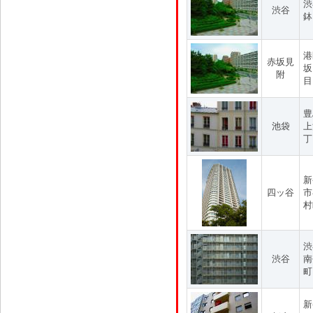
渋
渋谷
鉢
港
赤坂見
坂
附
目
豊
池袋
上
丁
新
四ッ谷
市
村
渋
渋谷
南
町
新