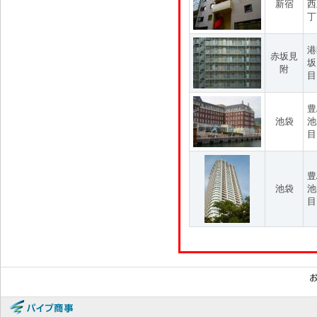
新宿
西
丁
港
赤坂見
坂
附
目
豊
池袋
池
目
豊
池袋
池
目