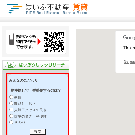
This 
Do you
みんなのこだわり
物件探しで一番重視するのは？
家賃
間取り・広さ
交通アクセスの良さ
環境の良さ・利便性
その他