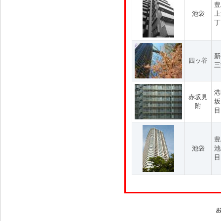
豊
池袋
上
丁
新
四ッ谷
三
港
赤坂見
坂
附
目
豊
池袋
池
目