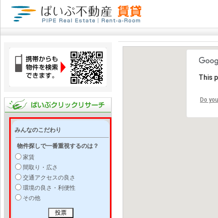
This 
Do you
みんなのこだわり
物件探しで一番重視するのは？
家賃
間取り・広さ
交通アクセスの良さ
環境の良さ・利便性
その他