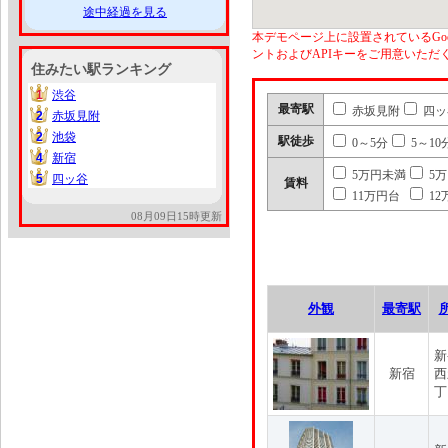
途中経過を見る
本デモページ上に設置されているGoo
ントおよびAPIキーをご用意いた
住みたい駅ランキング
1
渋谷
1
最寄駅
赤坂見附
四ッ
2
赤坂見附
2
2
池袋
2
駅徒歩
0～5分
5～10
4
新宿
4
5万円未満
5
5
四ッ谷
5
賃料
11万円台
12
08月09日15時更新
外観
最寄駅
新
新宿
西
丁