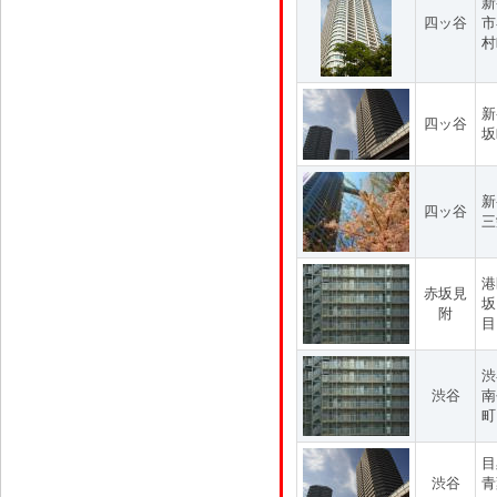
新
四ッ谷
市
村
新
四ッ谷
坂
新
四ッ谷
三
港
赤坂見
坂
附
目
渋
渋谷
南
町
目
渋谷
青