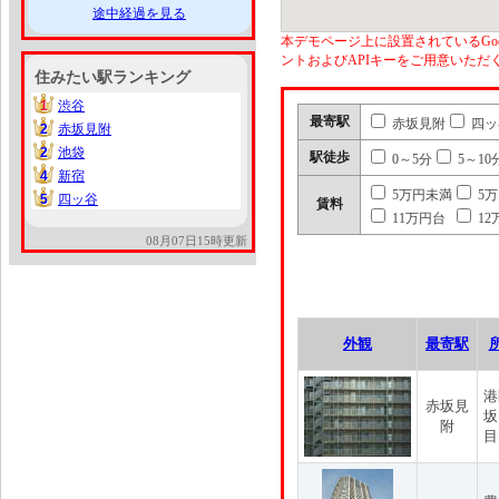
途中経過を見る
本デモページ上に設置されているGoo
ントおよびAPIキーをご用意いた
住みたい駅ランキング
1
渋谷
1
最寄駅
赤坂見附
四ッ
2
赤坂見附
2
2
池袋
2
駅徒歩
0～5分
5～10
4
新宿
4
5万円未満
5
5
四ッ谷
5
賃料
11万円台
12
08月07日15時更新
外観
最寄駅
港
赤坂見
坂
附
目