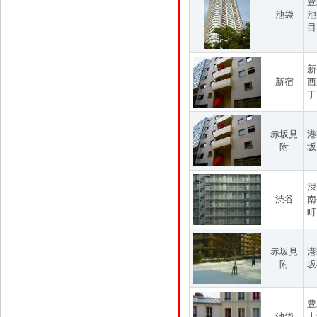
豊
池袋
池
目
新
新宿
西
丁
赤坂見
港
附
坂
渋
渋谷
南
町
赤坂見
港
附
坂
豊
池袋
上