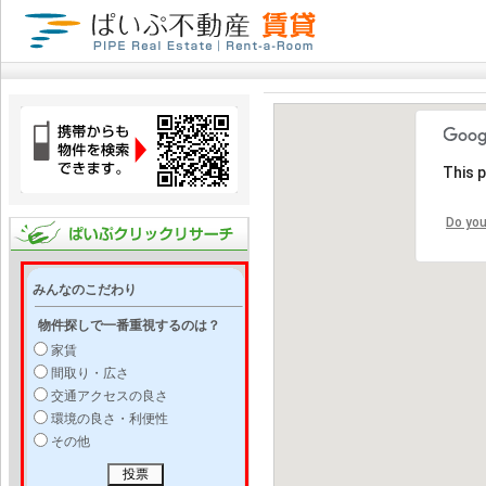
This 
Do you
みんなのこだわり
物件探しで一番重視するのは？
家賃
間取り・広さ
交通アクセスの良さ
環境の良さ・利便性
その他