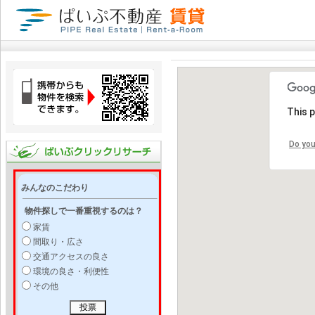
This 
Do you
みんなのこだわり
物件探しで一番重視するのは？
家賃
間取り・広さ
交通アクセスの良さ
環境の良さ・利便性
その他