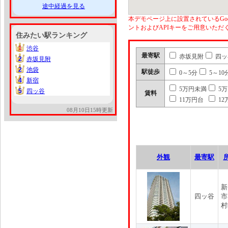
途中経過を見る
本デモページ上に設置されているGoo
ントおよびAPIキーをご用意いた
住みたい駅ランキング
1
渋谷
1
最寄駅
赤坂見附
四ッ
2
赤坂見附
2
2
池袋
2
駅徒歩
0～5分
5～10
4
新宿
4
5万円未満
5
5
四ッ谷
5
賃料
11万円台
12
08月10日15時更新
外観
最寄駅
新
四ッ谷
市
村