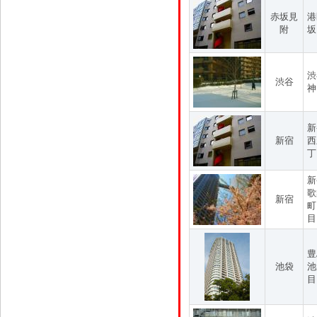
赤坂見
港
附
坂
渋
渋谷
神
新
新宿
西
丁
新
歌
新宿
町
目
豊
池袋
池
目