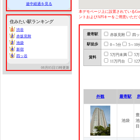
途中経過を見る
本デモページ上に設置されているGoo
ントおよびAPIキーをご用意いた
住みたい駅ランキング
1
渋谷
1
最寄駅
赤坂見附
四ッ
2
赤坂見附
2
2
池袋
2
駅徒歩
0～5分
5～10
4
新宿
4
5万円未満
5
5
四ッ谷
5
賃料
11万円台
12
08月05日15時更新
外観
最寄駅
豊
池袋
池
目