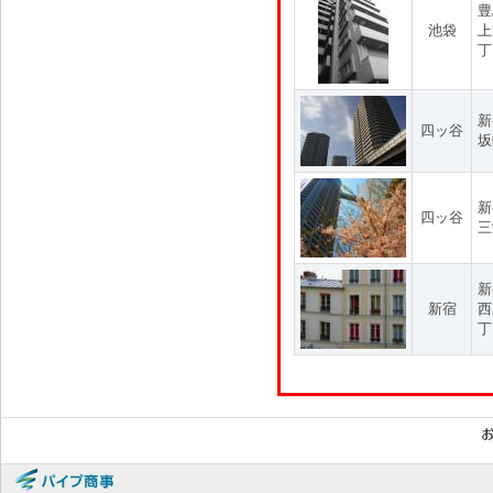
豊
池袋
上
丁
新
四ッ谷
坂
新
四ッ谷
三
新
新宿
西
丁