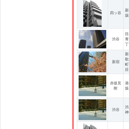
新
四ッ谷
坂
目
渋谷
青
丁
新
歌
新宿
町
目
赤坂見
港
附
坂
渋
渋谷
神