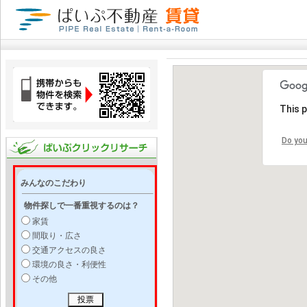
This 
Do you
みんなのこだわり
物件探しで一番重視するのは？
家賃
間取り・広さ
交通アクセスの良さ
環境の良さ・利便性
その他