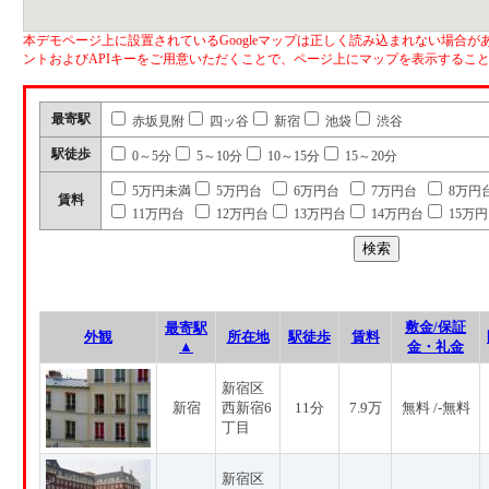
本デモページ上に設置されているGoogleマップは正しく読み込まれない場合があ
ントおよびAPIキーをご用意いただくことで、ページ上にマップを表示するこ
最寄駅
赤坂見附
四ッ谷
新宿
池袋
渋谷
駅徒歩
0～5分
5～10分
10～15分
15～20分
5万円未満
5万円台
6万円台
7万円台
8万円
賃料
11万円台
12万円台
13万円台
14万円台
15万
敷金/保証
最寄駅
外観
所在地
駅徒歩
賃料
▲
金・礼金
新宿区
新宿
西新宿6
11分
7.9万
無料 /-無料
丁目
新宿区