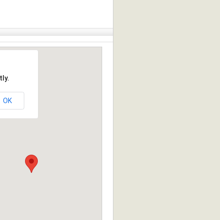
ly.
OK