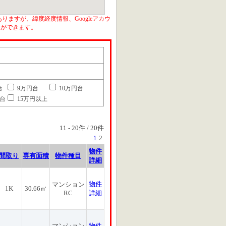
りますが、緯度経度情報、Googleアカウ
とができます。
台
9万円台
10万円台
円台
15万円以上
11
-
20
件 /
20
件
1
2
物件
間取り
専有面積
物件種目
詳細
物件
マンション
1K
30.66㎡
RC
詳細
マンション
物件