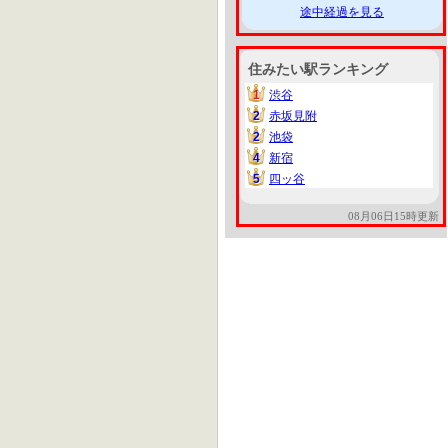
途中経過を見る
住みたい駅ランキング
1
渋谷
1
2
赤坂見附
2
2
池袋
2
4
新宿
4
5
四ッ谷
5
08月06日15時更新