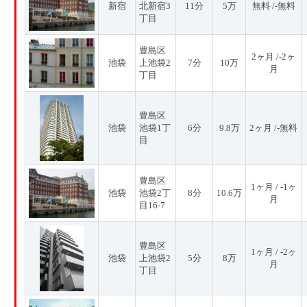
新宿
北新宿3
11分
5万
無料 /-無料
丁目
豊島区
2ヶ月 /-2ヶ
池袋
上池袋2
7分
10万
月
丁目
豊島区
池袋
池袋1丁
6分
9.8万
2ヶ月 /-無料
目
豊島区
1ヶ月 / -1ヶ
池袋
池袋2丁
8分
10.6万
月
目16-7
豊島区
1ヶ月 / -2ヶ
池袋
上池袋2
5分
8万
月
丁目