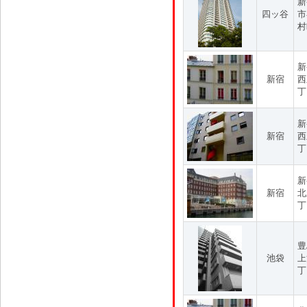
新
四ッ谷
市
村
新
新宿
西
丁
新
新宿
西
丁
新
新宿
北
丁
豊
池袋
上
丁