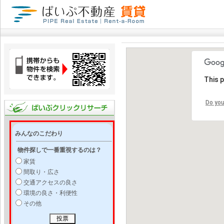
This 
Do you
みんなのこだわり
物件探しで一番重視するのは？
家賃
間取り・広さ
交通アクセスの良さ
環境の良さ・利便性
その他