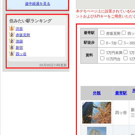
途中経過を見る
本デモページ上に設置されているGoo
ントおよびAPIキーをご用意いた
住みたい駅ランキング
1
渋谷
1
最寄駅
赤坂見附
四ッ
2
赤坂見附
2
2
池袋
2
駅徒歩
0～5分
5～10
4
新宿
4
5万円未満
5
5
四ッ谷
5
賃料
11万円台
12
08月08日15時更新
外観
最寄駅
新
四ッ谷
三