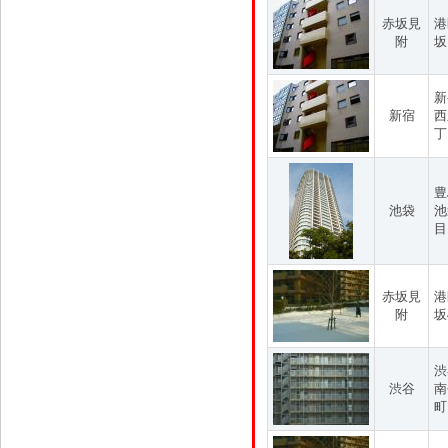
赤坂見
港
附
坂
新
新宿
西
丁
豊
池袋
池
目
赤坂見
港
附
坂
渋
渋谷
南
町