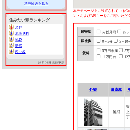
途中経過を見る
本デモページ上に設置されているGoo
ントおよびAPIキーをご用意いた
住みたい駅ランキング
1
渋谷
1
最寄駅
赤坂見附
四ッ
2
赤坂見附
2
2
池袋
2
駅徒歩
0～5分
5～10
4
新宿
4
5万円未満
5
5
四ッ谷
5
賃料
11万円台
12
08月06日15時更新
外観
最寄駅
豊
池袋
上
丁