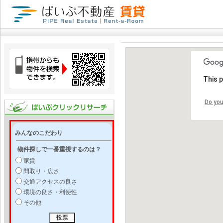
This 
Do you
みんなのこだわり
物件探しで一番重視するのは？
家賃
間取り・広さ
交通アクセスの良さ
環境の良さ・利便性
その他