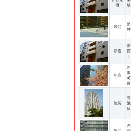
附
坂
渋
渋谷
神
新
新宿
西
丁
新
歌
新宿
町
目
豊
池袋
池
目
渋
渋谷
南