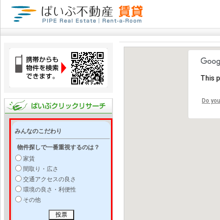
This 
Do you
みんなのこだわり
物件探しで一番重視するのは？
家賃
間取り・広さ
交通アクセスの良さ
環境の良さ・利便性
その他