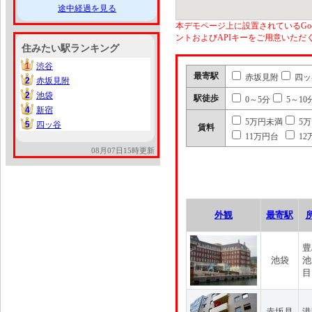
途中経過を見る
本デモページ上に設置されているGoo
ントおよびAPIキーをご用意いた
住みたい駅ランキング
1
渋谷
1
最寄駅
赤坂見附
四ッ
2
赤坂見附
2
2
池袋
2
駅徒歩
0～5分
5～10
4
新宿
4
5万円未満
5
5
四ッ谷
5
賃料
11万円台
12
08月07日15時更新
外観
最寄駅
豊
池袋
池
目
赤坂見
港