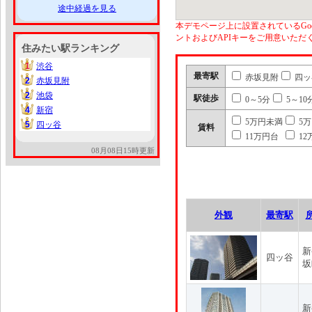
途中経過を見る
本デモページ上に設置されているGoo
ントおよびAPIキーをご用意いた
住みたい駅ランキング
1
渋谷
1
最寄駅
赤坂見附
四ッ
2
赤坂見附
2
2
池袋
2
駅徒歩
0～5分
5～10
4
新宿
4
5万円未満
5
5
四ッ谷
5
賃料
11万円台
12
08月08日15時更新
外観
最寄駅
新
四ッ谷
坂
新