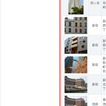
四ッ谷
市
村
新
新宿
西
丁
新
新宿
西
丁
新
歌
新宿
町
目
新
新宿
北
丁
豊
池袋
池