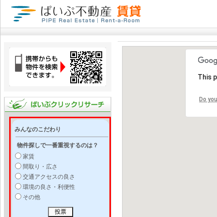
This 
Do you
みんなのこだわり
物件探しで一番重視するのは？
家賃
間取り・広さ
交通アクセスの良さ
環境の良さ・利便性
その他