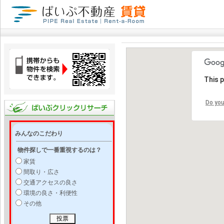
This 
Do you
みんなのこだわり
物件探しで一番重視するのは？
家賃
間取り・広さ
交通アクセスの良さ
環境の良さ・利便性
その他