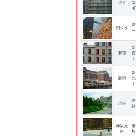
渋谷
南
町
新
四ッ谷
三
新
新宿
西
丁
新
新宿
北
丁
渋
渋谷
鉢
赤坂見
港
附
坂