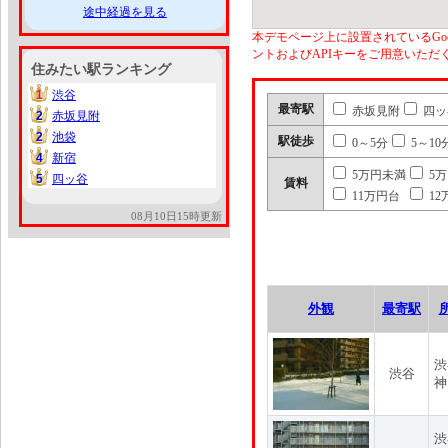
途中経過を見る
本デモページ上に設置されているGoo
ントおよびAPIキーをご用意いた
住みたい駅ランキング
1
渋谷
1
最寄駅
赤坂見附
四ッ
2
赤坂見附
2
2
池袋
2
駅徒歩
0～5分
5～10
4
新宿
4
5万円未満
5
5
四ッ谷
5
賃料
11万円台
12
08月10日15時更新
外観
最寄駅
渋
渋谷
神
渋