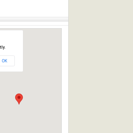
ly.
OK