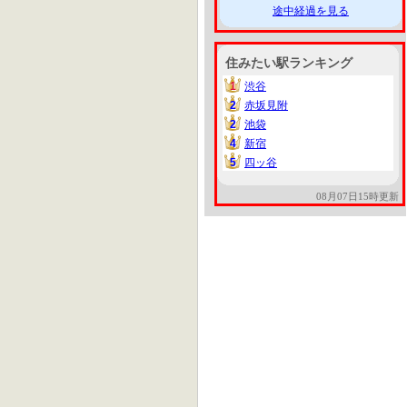
途中経過を見る
住みたい駅ランキング
1
渋谷
1
2
赤坂見附
2
2
池袋
2
4
新宿
4
5
四ッ谷
5
08月07日15時更新