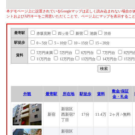
本デモページ上に設置されているGoogleマップは正しく読み込まれない場合があ
ントおよびAPIキーをご用意いただくことで、ページ上にマップを表示するこ
最寄駅
赤坂見附
四ッ谷
新宿
池袋
渋谷
駅徒歩
0～5分
5～10分
10～15分
15～20分
5万円未満
5万円台
6万円台
7万円台
8万円
賃料
11万円台
12万円台
13万円台
14万円台
15万
敷金/保証
外観
最寄駅
所在地
駅徒歩
賃料
金・礼金
新宿区
新宿
西新宿7
17分
11.4万
2ヶ月 /-無料
丁目
新宿区