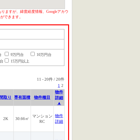
りますが、緯度経度情報、Googleアカウ
とができます。
台
9万円台
10万円台
円台
15万円以上
11
-
20
件 /
20
件
1
2
物件
間取り
専有面積
物件種目
詳細
▲
物件
マンション
2K
30.66㎡
RC
詳細