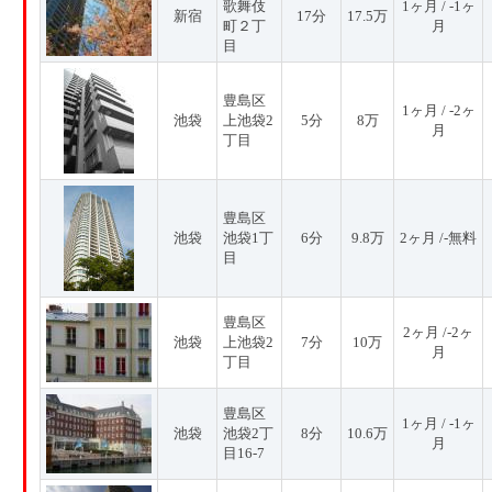
歌舞伎
1ヶ月 / -1ヶ
新宿
17分
17.5万
町２丁
月
目
豊島区
1ヶ月 / -2ヶ
池袋
上池袋2
5分
8万
月
丁目
豊島区
池袋
池袋1丁
6分
9.8万
2ヶ月 /-無料
目
豊島区
2ヶ月 /-2ヶ
池袋
上池袋2
7分
10万
月
丁目
豊島区
1ヶ月 / -1ヶ
池袋
池袋2丁
8分
10.6万
月
目16-7