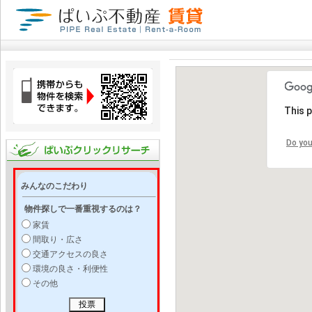
This 
Do you
みんなのこだわり
物件探しで一番重視するのは？
家賃
間取り・広さ
交通アクセスの良さ
環境の良さ・利便性
その他