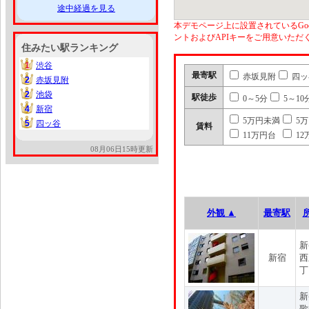
途中経過を見る
本デモページ上に設置されているGoo
ントおよびAPIキーをご用意いた
住みたい駅ランキング
1
渋谷
1
最寄駅
赤坂見附
四ッ
2
赤坂見附
2
2
池袋
2
駅徒歩
0～5分
5～10
4
新宿
4
5万円未満
5
5
四ッ谷
5
賃料
11万円台
12
08月06日15時更新
外観 ▲
最寄駅
新
新宿
西
丁
新
歌