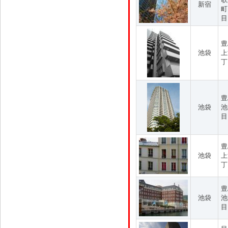
新宿
町
目
豊
池袋
上
丁
豊
池袋
池
目
豊
池袋
上
丁
豊
池袋
池
目