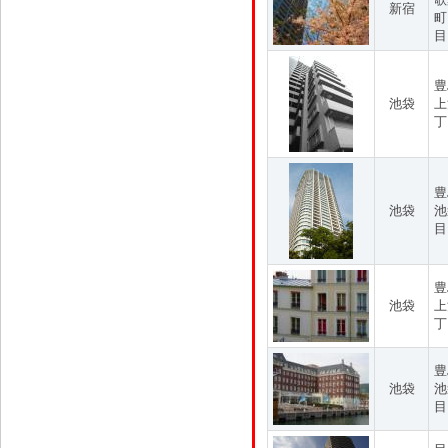
新宿
町
目
豊
池袋
上
丁
豊
池袋
池
目
豊
池袋
上
丁
豊
池袋
池
目