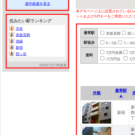
途中経過を見る
本デモページ上に設置されているGoo
ントおよびAPIキーをご用意いた
住みたい駅ランキング
1
渋谷
1
最寄駅
赤坂見附
四ッ
2
赤坂見附
2
2
池袋
2
駅徒歩
0～5分
5～10
4
新宿
4
5万円未満
5
5
四ッ谷
5
賃料
11万円台
12
08月07日15時更新
最寄駅
外観
▲
新
新宿
西
丁
新
歌