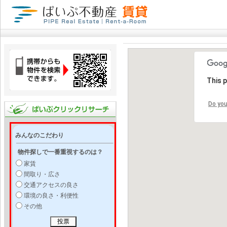
This 
Do you
みんなのこだわり
物件探しで一番重視するのは？
家賃
間取り・広さ
交通アクセスの良さ
環境の良さ・利便性
その他