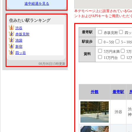
途中経過を見る
本デモページ上に設置されているGoo
ントおよびAPIキーをご用意いた
住みたい駅ランキング
1
渋谷
1
最寄駅
赤坂見附
四ッ
2
赤坂見附
2
2
池袋
2
駅徒歩
0～5分
5～10
4
新宿
4
5万円未満
5
5
四ッ谷
5
賃料
11万円台
12
08月06日15時更新
外観
最寄駅
渋
渋谷
神