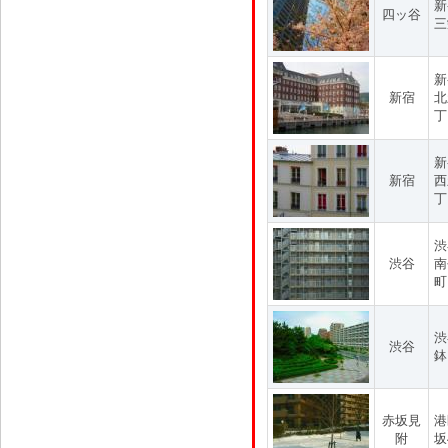
新
四ッ谷
三
新
新宿
北
丁
新
新宿
西
丁
渋
渋谷
南
町
渋
渋谷
鉢
赤坂見
港
附
坂