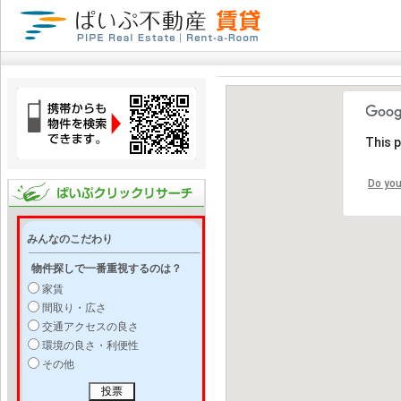
This 
Do you
みんなのこだわり
物件探しで一番重視するのは？
家賃
間取り・広さ
交通アクセスの良さ
環境の良さ・利便性
その他