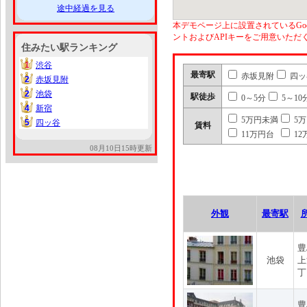
途中経過を見る
本デモページ上に設置されているGoo
ントおよびAPIキーをご用意いた
住みたい駅ランキング
1
渋谷
1
最寄駅
赤坂見附
四ッ
2
赤坂見附
2
2
池袋
2
駅徒歩
0～5分
5～10
4
新宿
4
5万円未満
5
5
四ッ谷
5
賃料
11万円台
12
08月10日15時更新
外観
最寄駅
豊
池袋
上
丁
豊