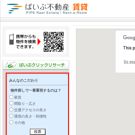
This 
Do you
みんなのこだわり
物件探しで一番重視するのは？
家賃
間取り・広さ
交通アクセスの良さ
環境の良さ・利便性
その他