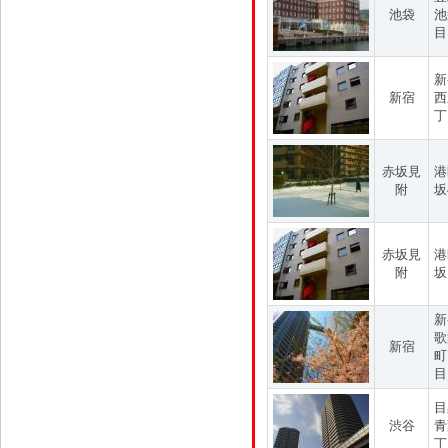
池袋
池
目
新
新宿
西
丁
赤坂見
港
附
坂
赤坂見
港
附
坂
新
歌
新宿
町
目
目
渋谷
青
丁