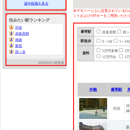
途中経過を見る
本デモページ上に設置されているGoo
ントおよびAPIキーをご用意いた
住みたい駅ランキング
1
渋谷
1
最寄駅
赤坂見附
四ッ
2
赤坂見附
2
2
池袋
2
駅徒歩
0～5分
5～10
4
新宿
4
5万円未満
5
5
四ッ谷
5
賃料
11万円台
12
08月06日15時更新
外観
最寄駅
渋
渋谷
神
新