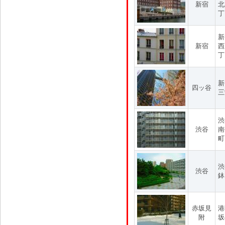
新宿
北
丁
新
新宿
西
丁
新
四ッ谷
三
渋
渋谷
南
町
渋
渋谷
鉢
赤坂見
港
附
坂