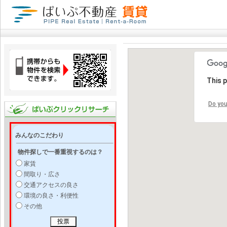
This 
Do you
みんなのこだわり
物件探しで一番重視するのは？
家賃
間取り・広さ
交通アクセスの良さ
環境の良さ・利便性
その他