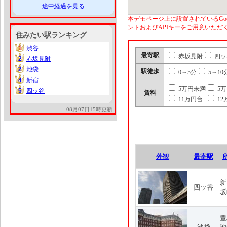
途中経過を見る
本デモページ上に設置されているGoo
ントおよびAPIキーをご用意いた
住みたい駅ランキング
1
渋谷
1
最寄駅
赤坂見附
四ッ
2
赤坂見附
2
2
池袋
2
駅徒歩
0～5分
5～10
4
新宿
4
5万円未満
5
5
四ッ谷
5
賃料
11万円台
12
08月07日15時更新
外観
最寄駅
新
四ッ谷
坂
豊