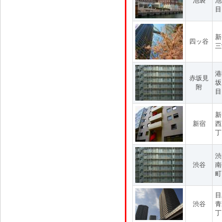
池袋
池
目
新
四ッ谷
三
港
赤坂見
坂
附
目
新
新宿
西
丁
渋
渋谷
南
町
目
渋谷
青
丁