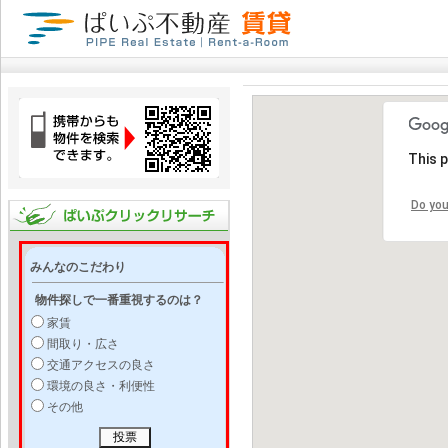
This 
Do you
みんなのこだわり
物件探しで一番重視するのは？
家賃
間取り・広さ
交通アクセスの良さ
環境の良さ・利便性
その他