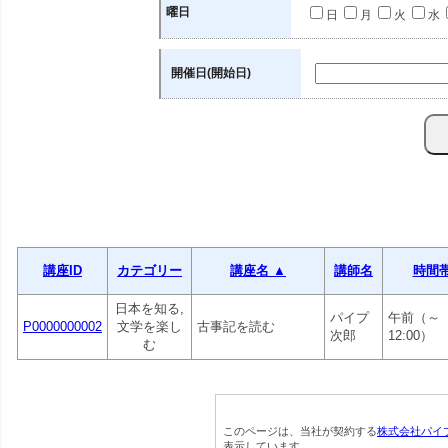
曜日
日
月
火
水
開催日(開始日)
講座ID
カテゴリー
講座名 ▲
講師名
時間
日本を知る,
パイプ
午前（～
P0000000002
文学を楽し
古事記を読む
次郎
12:00）
む
このページは、当社が契約する
株式会社パイ
表示しています。