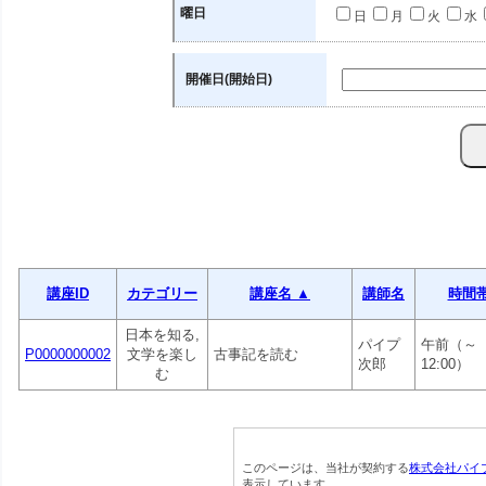
曜日
日
月
火
水
開催日(開始日)
講座ID
カテゴリー
講座名 ▲
講師名
時間
日本を知る,
パイプ
午前（～
P0000000002
文学を楽し
古事記を読む
次郎
12:00）
む
このページは、当社が契約する
株式会社パイ
表示しています。