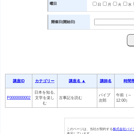
曜日
日
月
火
水
開催日(開始日)
講座ID
カテゴリー
講座名 ▲
講師名
時間
日本を知る,
パイプ
午前（～
P0000000002
文学を楽し
古事記を読む
次郎
12:00）
む
このページは、当社が契約する
株式会社パイ
表示しています。