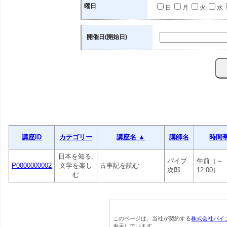
曜日
日
月
火
水
開催日(開始日)
講座ID
カテゴリー
講座名 ▲
講師名
時間
日本を知る,
パイプ
午前（～
P0000000002
文学を楽し
古事記を読む
次郎
12:00）
む
このページは、当社が契約する
株式会社パイ
表示しています。