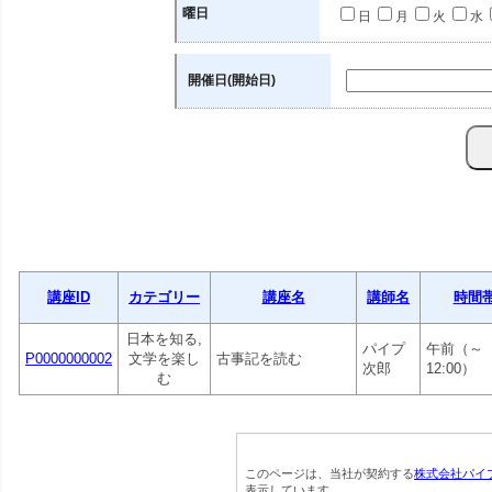
曜日
日
月
火
水
開催日(開始日)
講座ID
カテゴリー
講座名
講師名
時間
日本を知る,
パイプ
午前（～
P0000000002
文学を楽し
古事記を読む
次郎
12:00）
む
このページは、当社が契約する
株式会社パイ
表示しています。