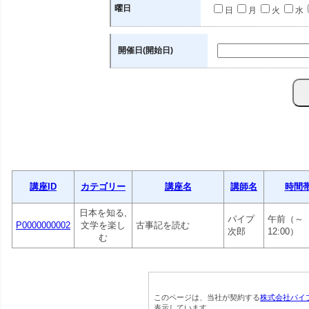
曜日
日
月
火
水
開催日(開始日)
講座ID
カテゴリー
講座名
講師名
時間
日本を知る,
パイプ
午前（～
P0000000002
文学を楽し
古事記を読む
次郎
12:00）
む
このページは、当社が契約する
株式会社パイ
表示しています。