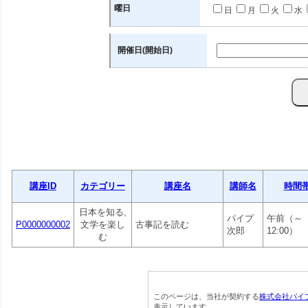
曜日
日
月
火
水
開催日(開始日)
講座ID
カテゴリー
講座名
講師名
時間
日本を知る,
パイプ
午前（～
P0000000002
文学を楽し
古事記を読む
次郎
12:00）
む
このページは、当社が契約する
株式会社パイ
表示しています。