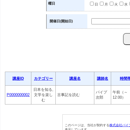
曜日
日
月
火
水
開催日(開始日)
講座ID
カテゴリー
講座名
講師名
時間
日本を知る,
パイプ
午前（～
P0000000002
文学を楽し
古事記を読む
次郎
12:00）
む
このページは、当社が契約する
株式会社パイ
表示しています。