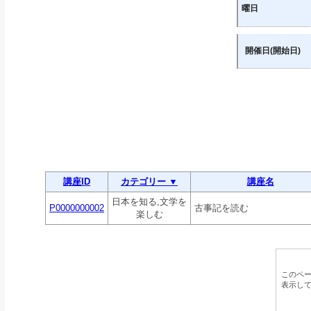
曜日
開催日(開始日)
講座ID
カテゴリー ▼
講座名
日本を知る,文学を
P0000000002
古事記を読む
楽しむ
このペ
表示し