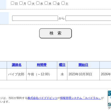
日
月
火
水
木
金
土
から
講師名
時間帯
曜日
開始日
パイプ次郎
午前（～12:00）
水
2023年10月30日
2026
ージは、当社が契約する
株式会社パイプドビッツ
の
情報管理システム「スパイラル」
が
ています。