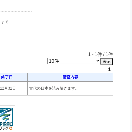
まで
1
-
1
件 /
1
件
1
終了日
講座内容
年12月31日
古代の日本を読み解きます。