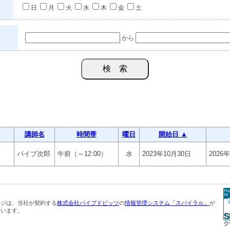
日
月
火
水
木
金
土
から
講師名
時間帯
曜日
開始日 ▲
パイプ次郎
午前（～12:00）
水
2023年10月30日
2026
ージは、当社が契約する
株式会社パイプドビッツ
の
情報管理システム「スパイラル」
が
ています。