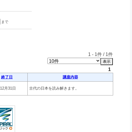
まで
1
-
1
件 /
1
件
1
終了日
講座内容
年12月31日
古代の日本を読み解きます。